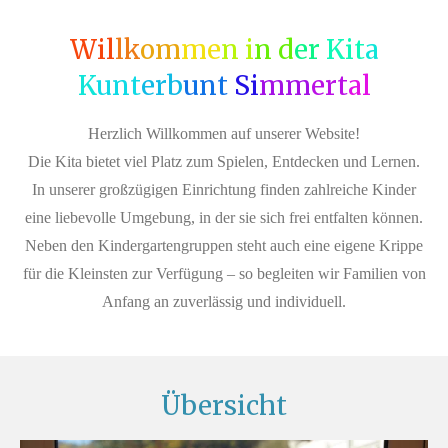
Wil
lk
om
me
n i
n d
er
Kit
a
K
unt
erb
unt
Si
m
m
ert
al
Herzlich Willkommen auf unserer Website!
Die Kita bietet viel Platz zum Spielen, Entdecken und Lernen.
In unserer großzügigen Einrichtung finden zahlreiche Kinder
eine liebevolle Umgebung, in der sie sich frei entfalten können.
Neben den Kindergartengruppen steht auch eine eigene Krippe
für die Kleinsten zur Verfügung – so begleiten wir Familien von
Anfang an zuverlässig und individuell.
Übersicht