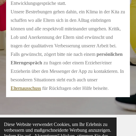
Entwicklungsgespräche statt.
Unsere Bestrebungen gehen dahin, ein Klima in der Kita zu
schaffen wo alle Eltern sich in den Alltag einbringen
können und alle respektvoll miteinander umgehen. Kritik,
Lob und Anerkennung der Eltern sind erwünscht und
tragen der qualitativen Verbesserung unserer Arbeit bei.
Falls gewünscht, zögert bitte nie nach einem
persönlichen
Elterngespräch
zu fragen oder einem Erzieher/einer
Erzieherin über den Messenger der App zu kontaktieren. In
besonderen Situationen steht euch auch unser
Elternausschuss
für Rückfragen oder Hilfe beiseite.
Diese Website verwendet Cookies, um Ihr Erlebnis zu
verbessern und maßgeschneiderte Werbung anzuzeigen.
IMPRESSUM
DATENSCHUTZ
© 2026 Kita
Indem Sie auf „Akzeptieren“ klicken, stimmen Sie der